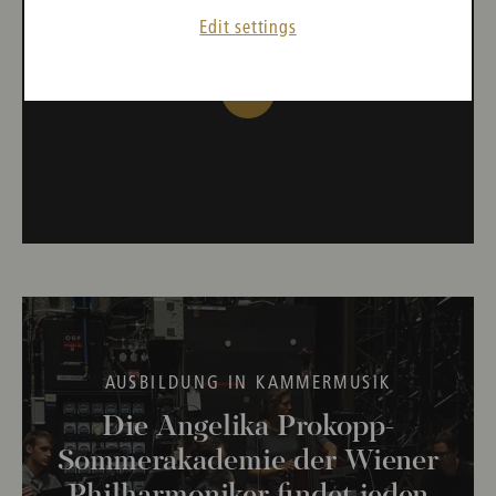
die Posaunen den Ton an.
Edit settings
AUSBILDUNG IN KAMMERMUSIK
Die Angelika Prokopp-
Sommerakademie der Wiener