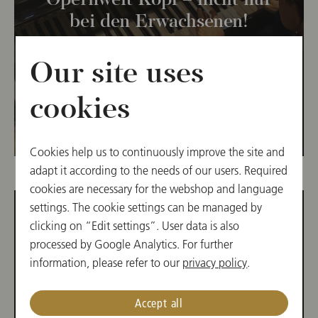
Opernwelt Kopf – nicht nur
bei den Erwachsenen!
Our site uses
cookies
© Marco Borelli
Cookies help us to continuously improve the site and
adapt it according to the needs of our users. Required
cookies are necessary for the webshop and language
settings. The cookie settings can be managed by
clicking on “Edit settings”. User data is also
processed by Google Analytics. For further
POSAUNEN RALLY
information, please refer to our
privacy policy
.
Einen Tag lang gaben in der
Accept all
Volksschule Am Hundsturm