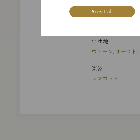
Accept all
出生地
ウィーン, オースト
楽器
ファゴット