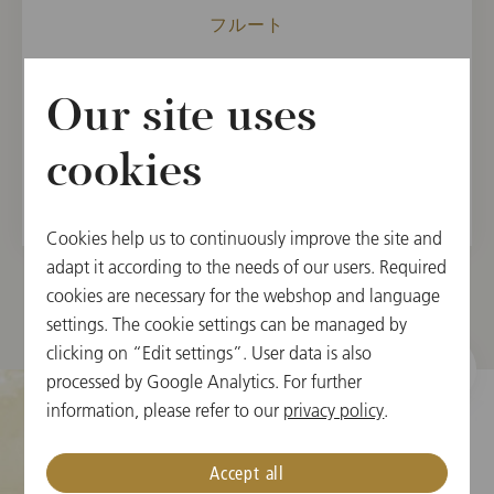
フルート
メンバー
Our site uses
ウィーン国立歌劇場管弦楽団, 2005
ウィーン・フィルハーモニー管弦楽団, 2008
cookies
Cookies help us to continuously improve the site and
adapt it according to the needs of our users. Required
cookies are necessary for the webshop and language
settings. The cookie settings can be managed by
clicking on “Edit settings”. User data is also
processed by Google Analytics. For further
information, please refer to our
privacy policy
.
クッキーの設定
Accept all