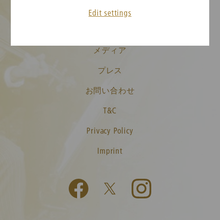
チケット情報
Edit settings
ニューイヤーコンサート FAQ
メディア
プレス
お問い合わせ
T&C
Privacy Policy
Imprint