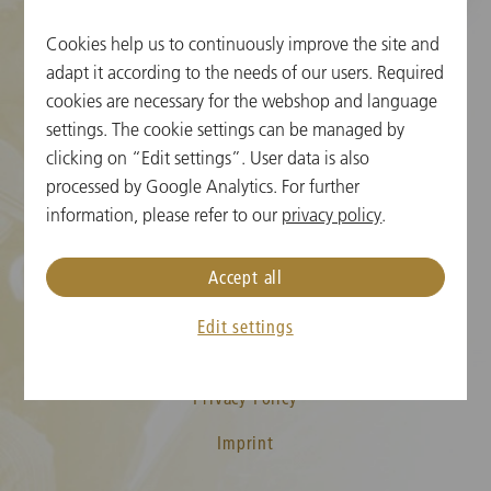
Cookies help us to continuously improve the site and
adapt it according to the needs of our users. Required
クッキーの設定
cookies are necessary for the webshop and language
チケット情報
settings. The cookie settings can be managed by
clicking on “Edit settings”. User data is also
ニューイヤーコンサート FAQ
processed by Google Analytics. For further
information, please refer to our
privacy policy
.
メディア
プレス
Accept all
お問い合わせ
Edit settings
T&C
Privacy Policy
Imprint