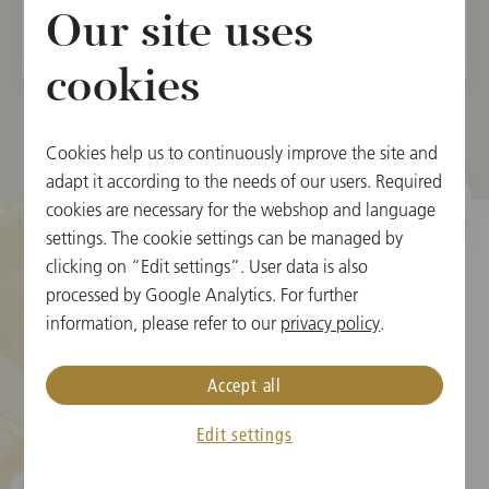
Our site uses
cookies
Cookies help us to continuously improve the site and
adapt it according to the needs of our users. Required
cookies are necessary for the webshop and language
settings. The cookie settings can be managed by
clicking on “Edit settings”. User data is also
processed by Google Analytics. For further
クッキーの設定
information, please refer to our
privacy policy
.
チケット情報
Accept all
ニューイヤーコンサート FAQ
Edit settings
メディア
プレス