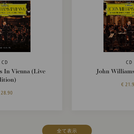
CD
CD
s In Vienna (Live
John Williams
ition)
€ 21.
 28.90
全て表示