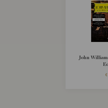
John William
Ed
€