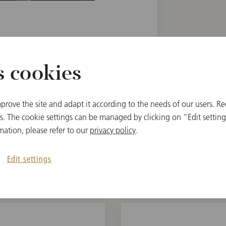
 Philharmonic
, Violin
s cookies
prove the site and adapt it according to the needs of our users. Re
 The cookie settings can be managed by clicking on “Edit settings
mation, please refer to our
privacy policy
.
Edit settings
関連アイテム