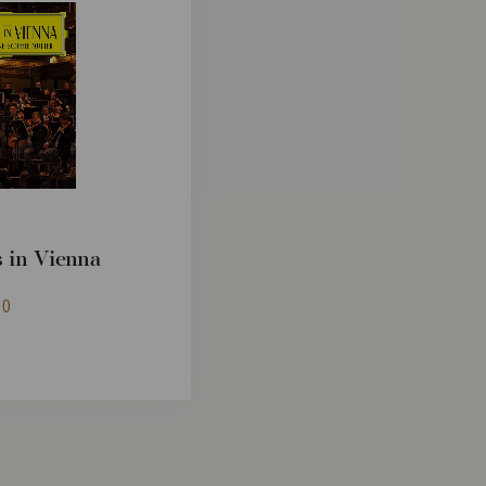
 in Vienna
90