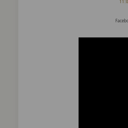
11
Fac