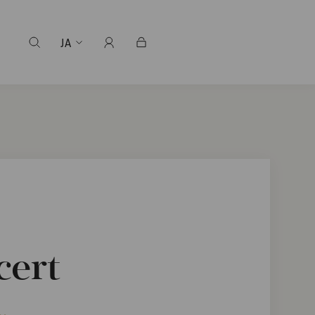
JA
cert