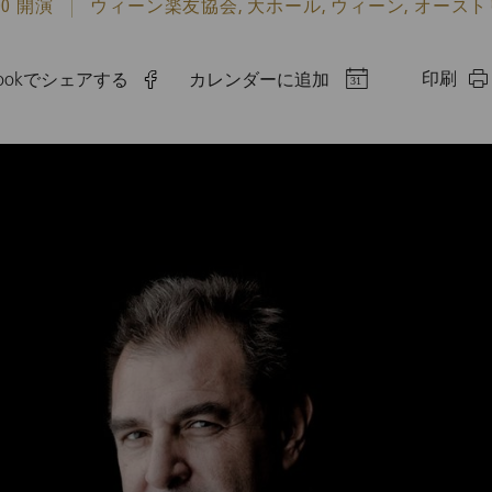
:00 開演
ウィーン楽友協会, 大ホール, ウィーン, オース
印刷
ebookでシェアする
カレンダーに追加