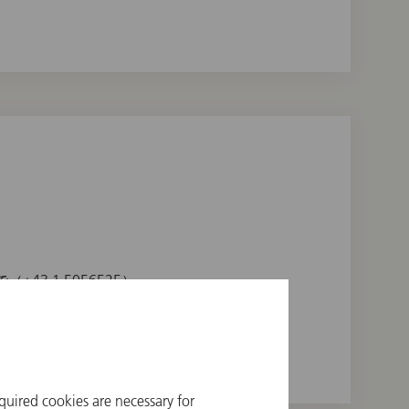
3 1 5056525）、
販売致します。
quired cookies are necessary for