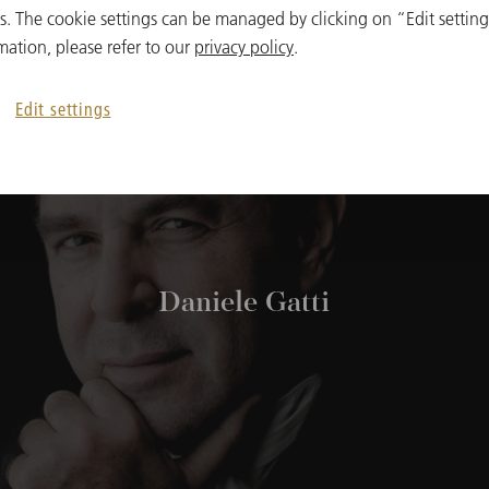
 The cookie settings can be managed by clicking on “Edit settings
mation, please refer to our
privacy policy
.
Edit settings
Daniele Gatti