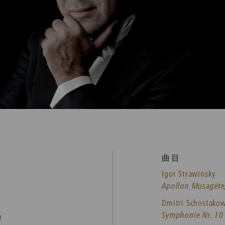
曲目
Igor Strawinsky
Apollon Musagète,
Dmitri Schostakow
Symphonie Nr. 10 
r