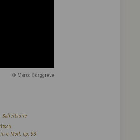
© Marco Borggreve
 Ballettsuite
itsch
in e-Moll, op. 93