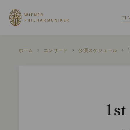
コ
ホーム
コンサート
公演スケジュール
C
1
1st