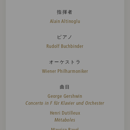
指揮者
Alain Altinoglu
ピアノ
Rudolf Buchbinder
オーケストラ
Wiener Philharmoniker
曲目
George Gershwin
Concerto in F für Klavier und Orchester
Henri Dutilleux
Métaboles
Maurice Ravel