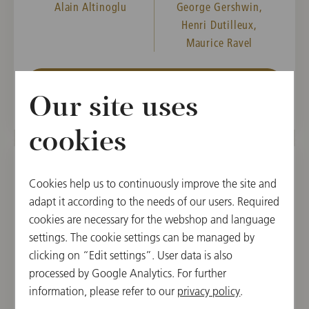
Alain Altinoglu
George Gershwin,
Henri Dutilleux,
Maurice Ravel
チケットを購入する
Our site uses
cookies
Cookies help us to continuously improve the site and
2026年11月28日(土)
adapt it according to the needs of our users. Required
3rd Subscription Concert
cookies are necessary for the webshop and language
settings. The cookie settings can be managed by
15:30 開演
clicking on “Edit settings”. User data is also
ウィーン楽友協会, 大ホール, ウィーン, オースト
processed by Google Analytics. For further
リア
information, please refer to our
privacy policy
.