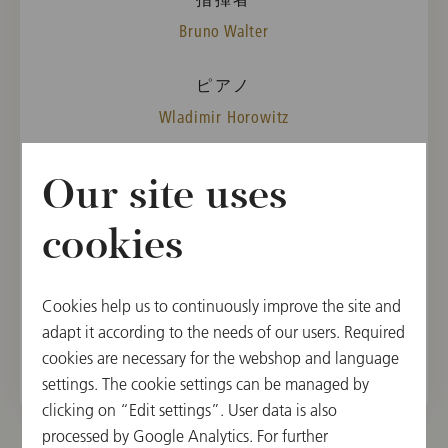
Bruno Walter
ピアノ
Wladimir Horowitz
曲目
Our site uses
Wilhelm Jerger
Partita für Orchester, op. 21
cookies
Sergej Rachmaninow
Piano Concerto No. 3 in D minor, op. 30
Cookies help us to continuously improve the site and
Gustav Mahler
adapt it according to the needs of our users. Required
Symphony No. 1 in D Major
cookies are necessary for the webshop and language
settings. The cookie settings can be managed by
clicking on “Edit settings”. User data is also
processed by Google Analytics. For further