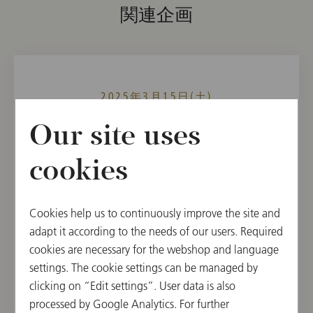
関連企画
2025年3月15日(土)
7th Subscription Concert
Our site uses
15:30 開演
cookies
ウィーン楽友協会, 大ホール, ウィーン, オースト
リア
Cookies help us to continuously improve the site and
指揮者
曲目
adapt it according to the needs of our users. Required
Yannick Nézet-Séguin
Ludwig van Beethoven,
cookies are necessary for the webshop and language
Richard Strauss
settings. The cookie settings can be managed by
clicking on “Edit settings”. User data is also
processed by Google Analytics. For further