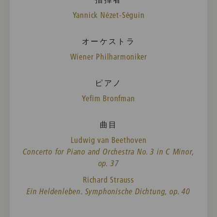
Yannick Nézet-Séguin
オーケストラ
Wiener Philharmoniker
ピアノ
Yefim Bronfman
曲目
Ludwig van Beethoven
Concerto for Piano and Orchestra No. 3 in C Minor,
op. 37
Richard Strauss
Ein Heldenleben. Symphonische Dichtung, op. 40