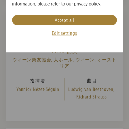
information, please refer to our
privacy policy
.
Accept all
2025年3月16日(日)
Edit settings
7th Subscription Concert
11:00 開演
ウィーン楽友協会, 大ホール, ウィーン, オースト
リア
指揮者
曲目
Yannick Nézet-Séguin
Ludwig van Beethoven,
Richard Strauss