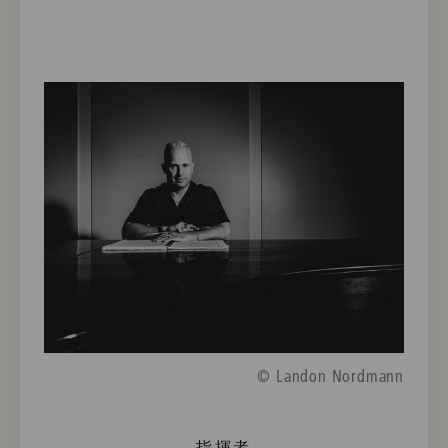
© Landon Nordmann
指揮者