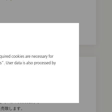
quired cookies are necessary for
”. User data is also processed by
3 1 5056525）、
販売致します。