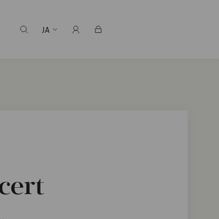
JA
cert