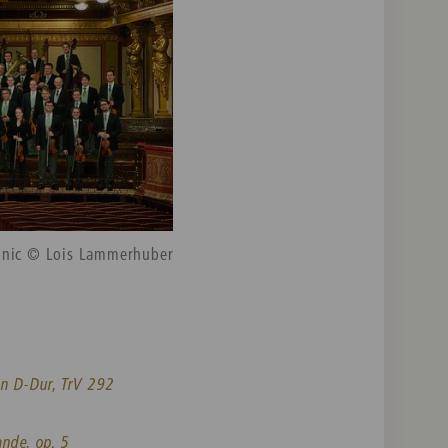
onic © Lois Lammerhuber
in D-Dur, TrV 292
nde, op. 5