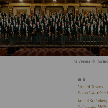
The Vienna Philharm
曲目
Richard Strauss
Konzert für Oboe 
Arnold Schönberg
Pelleas und Melisa