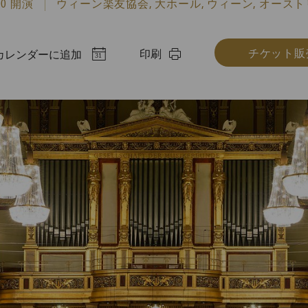
:00 開演
ウィーン楽友協会, 大ホール, ウィーン, オース
チケット販売
印刷
カレンダーに追加