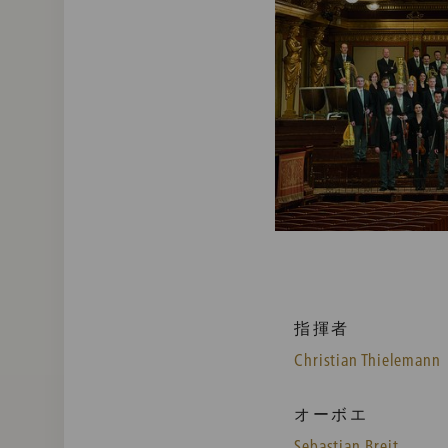
指揮者
Christian Thielemann
オーボエ
Sebastian Breit