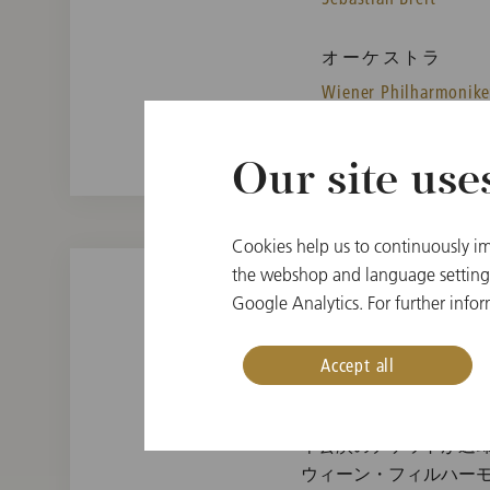
オーケストラ
Wiener Philharmonike
Our site use
Cookies help us to continuously im
the webshop and language settings.
Google Analytics. For further infor
Accept all
本公演のチケットが返却され
ウィーン・フィルハー