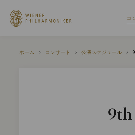
コ
ホーム
コンサート
公演スケジュール
C
9
9th