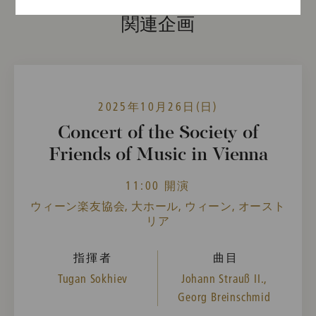
関連企画
2025年10月26日(日)
Concert of the Society of
Friends of Music in Vienna
11:00 開演
ウィーン楽友協会, 大ホール, ウィーン, オースト
リア
指揮者
曲目
Tugan Sokhiev
Johann Strauß II.,
Georg Breinschmid