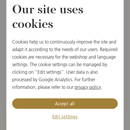
für Männerchor]
Our site uses
Johann Strauß II.
Fest-Quadrille, op. 44
cookies
Georg Breinschmid
Schani 200
Cookies help us to continuously improve the site and
Johann Strauß II.
adapt it according to the needs of our users. Required
Frühlingsstimmen (Voices of Spring), Waltz, op. 410
cookies are necessary for the webshop and language
settings. The cookie settings can be managed by
Johann Strauß II.
Perpetuum mobile. Musikalischer Scherz, op. 257
clicking on “Edit settings”. User data is also
processed by Google Analytics. For further
Johann Strauß II.
information, please refer to our
privacy policy
.
An der schönen blauen Donau. Walzer, op. 314
[Fassung für gemischten Chor]
Accept all
Edit settings