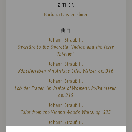
ZITHER
Barbara Laister-Ebner
曲目
Johann Strauß II.
Overtüre to the Operetta "Indigo and the Forty
Thieves"
Johann Strauß II.
Künstlerleben (An Artist’s Life). Walzer, op. 316
Johann Strauß II.
Lob der Frauen (In Praise of Women). Polka mazur,
op. 315
Johann Strauß II.
Tales from the Vienna Woods, Waltz, op. 325
Johann Strauß II.
Wein, Weib und Gesang. Walzer, op. 333 [Fassung