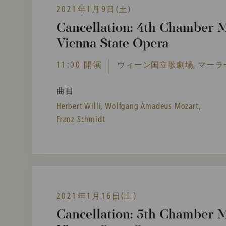
2021年1月9日(土)
Cancellation: 4th Chamber M
Vienna State Opera
11:00 開演
ウィーン国立歌劇場, マーラ
曲目
Herbert Willi,
Wolfgang Amadeus Mozart,
Franz Schmidt
2021年1月16日(土)
Cancellation: 5th Chamber M