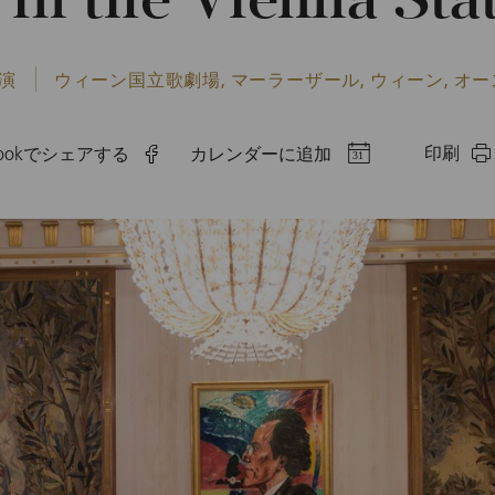
 in the Vienna Sta
開演
ウィーン国立歌劇場, マーラーザール, ウィーン, オ
印刷
ebookでシェアする
カレンダーに追加