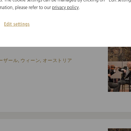
mation, please refer to our
privacy policy
.
Edit settings
usic Concert in the
ーザール, ウィーン, オーストリア