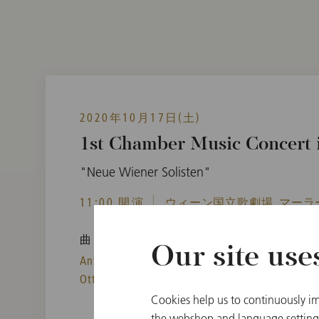
2020年10月17日(土)
1st Chamber Music Concert i
"Neue Wiener Solisten"
11:00 開演
ウィーン国立歌劇場, マーラ
曲目
Our site use
Antonio Vivaldi,
Gioachino Rossini,
,
Ottorino Respighi
Cookies help us to continuously im
the webshop and language settings.