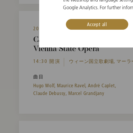
Google Analytics. For further infor
Accept all
2020年12月13日(日)
Cancellation: 3rd Chamber M
Vienna State Opera
14:30 開演
ウィーン国立歌劇場, マーラ
曲目
Hugo Wolf,
Maurice Ravel,
André Caplet,
Claude Debussy,
Marcel Grandjany