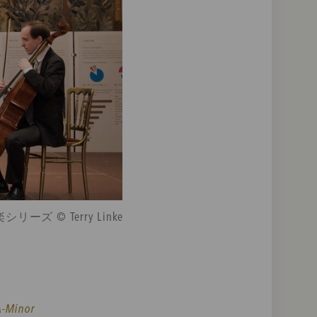
 © Terry Linke
A-Minor