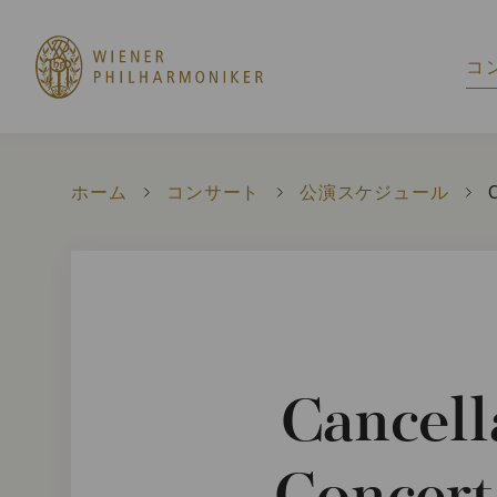
コ
ホーム
コンサート
公演スケジュール
C
C
Cancell