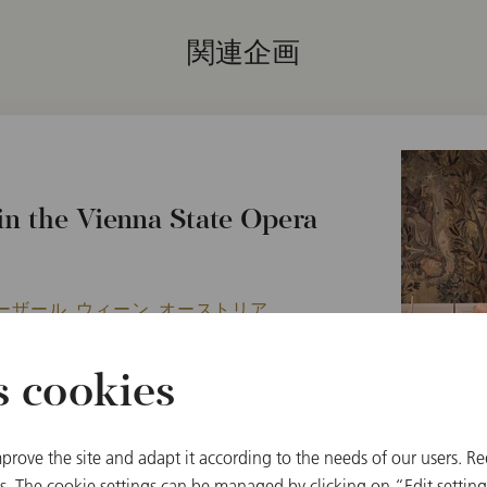
関連企画
n the Vienna State Opera
ーザール, ウィーン, オーストリア
s cookies
prove the site and adapt it according to the needs of our users. Re
 The cookie settings can be managed by clicking on “Edit settings