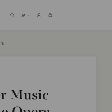
JA
era
er Music