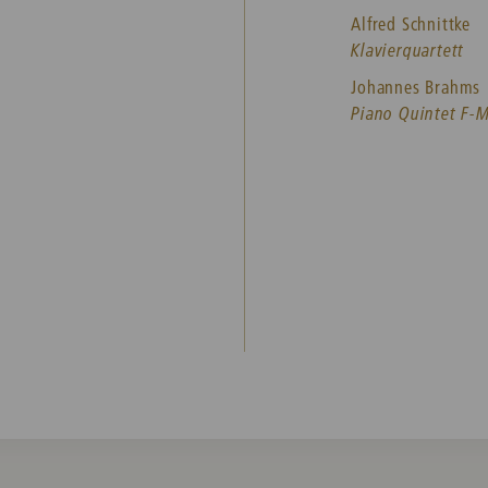
Alfred Schnittke
Klavierquartett
Johannes Brahms
Piano Quintet F-M