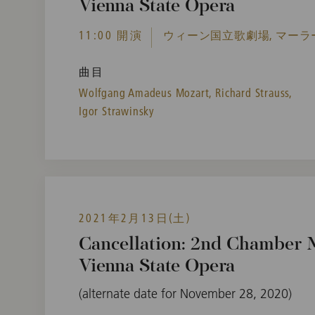
Vienna State Opera
11:00 開演
ウィーン国立歌劇場, マーラ
曲目
Wolfgang Amadeus Mozart,
Richard Strauss,
Igor Strawinsky
2021年2月13日(土)
Cancellation: 2nd Chamber M
Vienna State Opera
(alternate date for November 28, 2020)