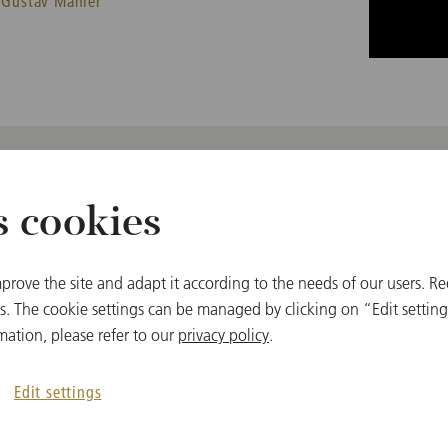
Gustav Mahler
s cookies
prove the site and adapt it according to the needs of our users. Re
 ウィーン, オーストリア
 The cookie settings can be managed by clicking on “Edit settings
mation, please refer to our
privacy policy
.
曲目
Gustav Mahler
Edit settings