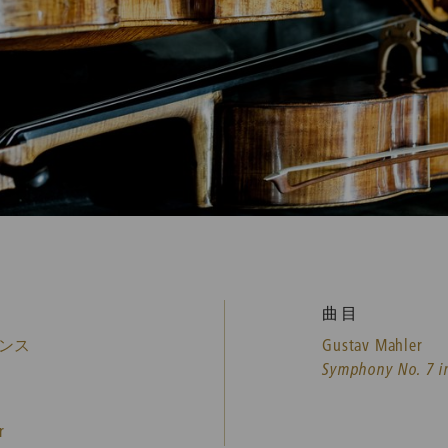
曲目
ンス
Gustav Mahler
Symphony No. 7 i
r