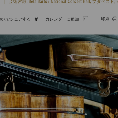
演
芸術宮殿, Béla Bartók National Concert Hall, ブダペ
印刷
ebookでシェアする
カレンダーに追加