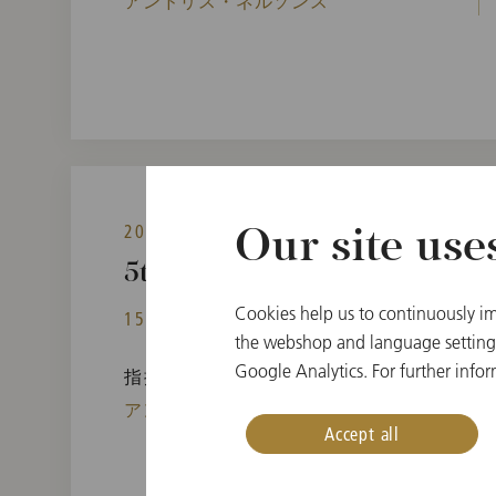
アンドリス・ネルソンス
2023年1月14日(土)
Our site use
5th Subscription Concert
Cookies help us to continuously im
15:30 開演
ウィーン楽友協会, 大ホール,
the webshop and language settings.
Google Analytics. For further infor
指揮者
アンドリス・ネルソンス
Accept all