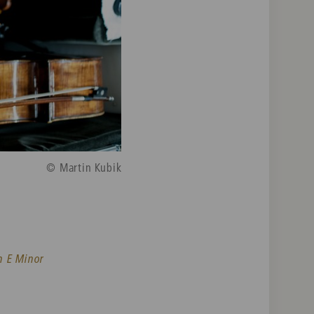
© Martin Kubik
n E Minor