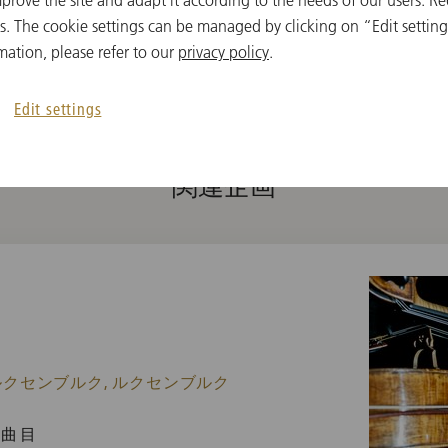
prove the site and adapt it according to the needs of our users. Re
 The cookie settings can be managed by clicking on “Edit settings
mation, please refer to our
privacy policy
.
Edit settings
関連企画
ルクセンブルク, ルクセンブルク
曲目