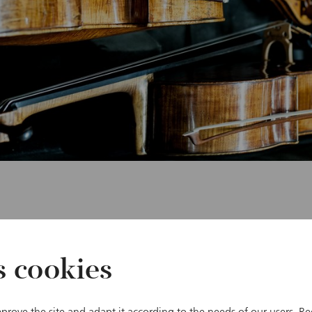
曲目
Richard Strauss
s cookies
Rosenkavalier Suit
Erich Wolfgang K
Sinfonietta für gr
r