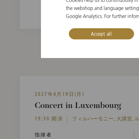
Cookies help us to continuously im
the webshop and language settings.
Google Analytics. For further infor
Accept all
2027年4月19日(月)
Concert in Luxembourg
19:30 開演
フィルハーモニー, 大講堂, 
指揮者