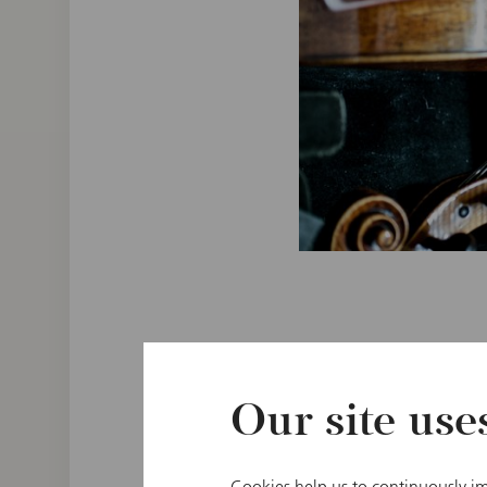
指揮者
Lorenzo Viotti
Our site use
オーケストラ
Wiener Philharmonike