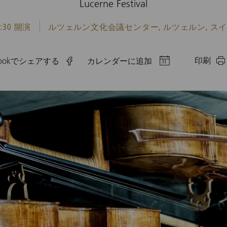
Lucerne Festival
9:30 開演
ルツェルン文化会議センター, ルツェルン, ス
印刷
ebookでシェアする
カレンダーに追加