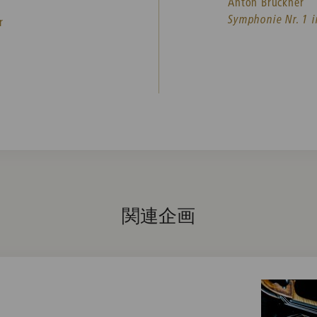
Anton Bruckner
Symphonie Nr. 1 i
r
関連企画