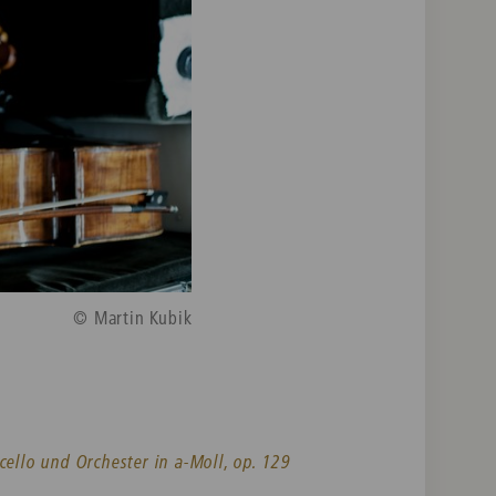
© Martin Kubik
cello und Orchester in a-Moll, op. 129