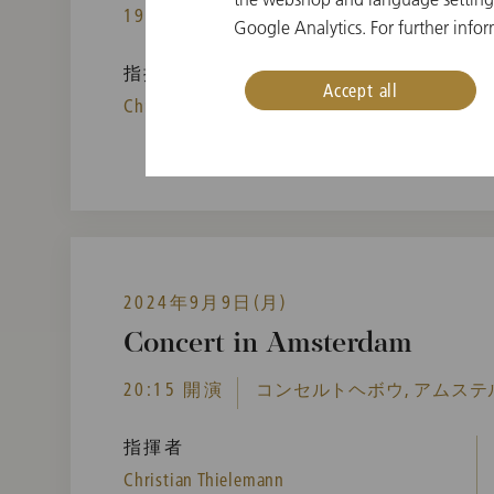
19:30 開演
ルツェルン文化会議センター,
Google Analytics. For further infor
指揮者
Accept all
Christian Thielemann
2024年9月9日(月)
Concert in Amsterdam
20:15 開演
コンセルトヘボウ, アムステ
指揮者
Christian Thielemann