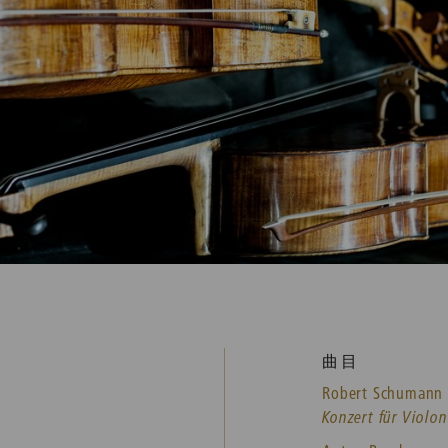
曲目
Robert Schumann
Konzert für Violon