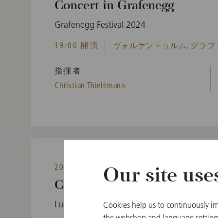
Concert in Grafenegg
Grafenegg Festival 2024
19:00 開演
ヴォルケントゥルム, グラフ
指揮者
Christian Thielemann
2024年9月6日(金)
Our site use
Concert in Lucerne
Lucerne Festival
Cookies help us to continuously im
the webshop and language settings.