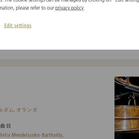
 ルツェルン, スイス
mation, please refer to our
privacy policy
.
曲目
Edit settings
Felix Mendelssohn-Bartholdy,
Richard Strauss
ルダム, オランダ
曲目
Felix Mendelssohn-Bartholdy,