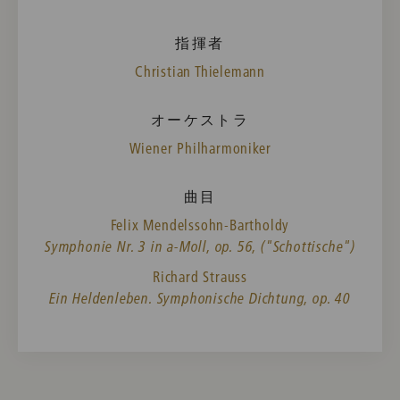
指揮者
Christian Thielemann
オーケストラ
Wiener Philharmoniker
曲目
Felix Mendelssohn-Bartholdy
Symphonie Nr. 3 in a-Moll, op. 56, ("Schottische")
Richard Strauss
Ein Heldenleben. Symphonische Dichtung, op. 40