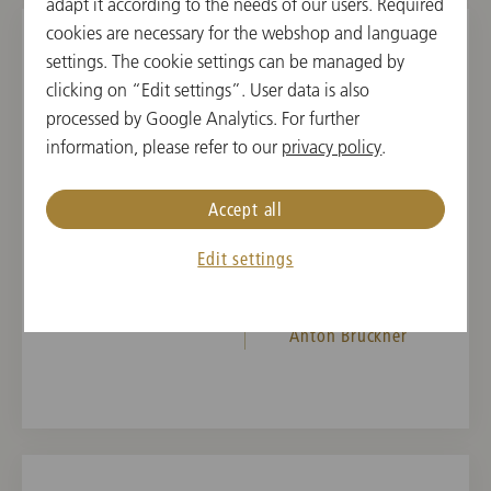
adapt it according to the needs of our users. Required
cookies are necessary for the webshop and language
settings. The cookie settings can be managed by
2024年9月13日(金)
clicking on “Edit settings”. User data is also
Concert in Dortmund
processed by Google Analytics. For further
information, please refer to our
privacy policy
.
19:30 開演
コンツェルトハウス・ドルトムント , ドルトムン
Accept all
ト, ドイツ
Edit settings
指揮者
曲目
Christian Thielemann
Robert Schumann,
Anton Bruckner