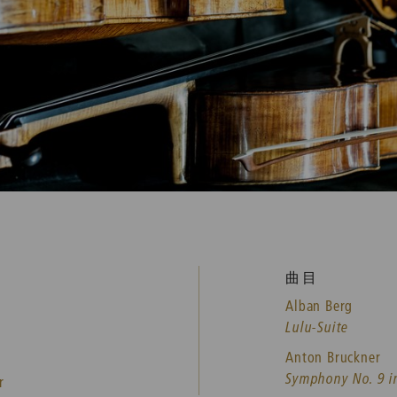
曲目
Alban Berg
Lulu-Suite
Anton Bruckner
Symphony No. 9 i
r