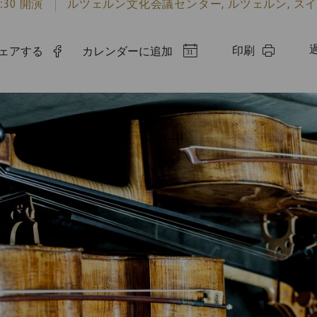
9:30 開演
ルツェルン文化会議センター, ルツェルン, ス
印刷
でシェアする
カレンダーに追加