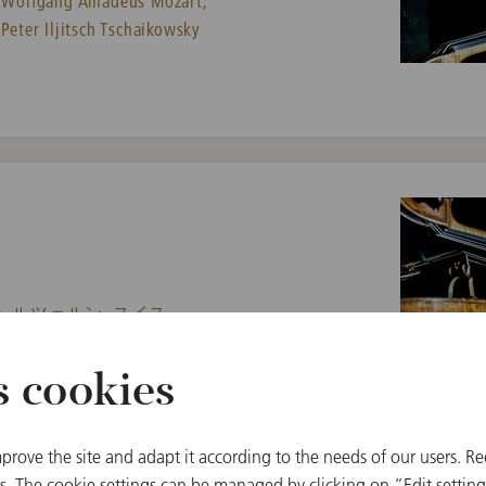
Wolfgang Amadeus Mozart,
Peter Iljitsch Tschaikowsky
 ルツェルン, スイス
曲目
s cookies
Wolfgang Amadeus Mozart,
Peter Iljitsch Tschaikowsky
prove the site and adapt it according to the needs of our users. Re
 The cookie settings can be managed by clicking on “Edit settings