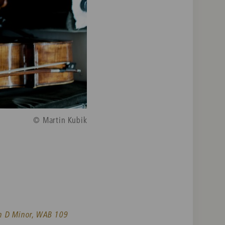
© Martin Kubik
n D Minor, WAB 109