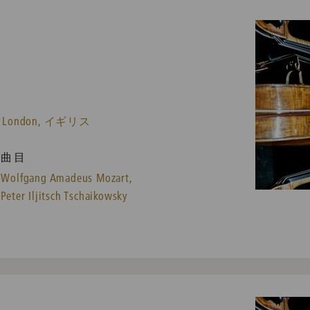
ondon, イギリス
曲目
Wolfgang Amadeus Mozart,
Peter Iljitsch Tschaikowsky