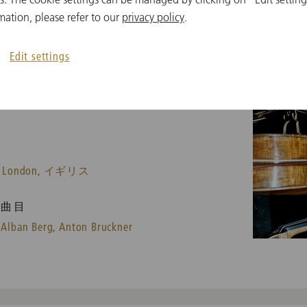
mation, please refer to our
privacy policy
.
Edit settings
ondon, イギリス
曲目
Alban Berg,
Anton Bruckner