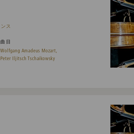
ランス
曲目
Wolfgang Amadeus Mozart,
Peter Iljitsch Tschaikowsky