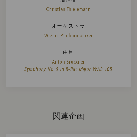
Christian Thielemann
オーケストラ
Wiener Philharmoniker
曲目
Anton Bruckner
Symphony No. 5 in B-flat Major, WAB 105
関連企画