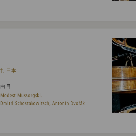
, 日本
曲目
Modest Mussorgski,
Dmitri Schostakowitsch,
Antonín Dvořák