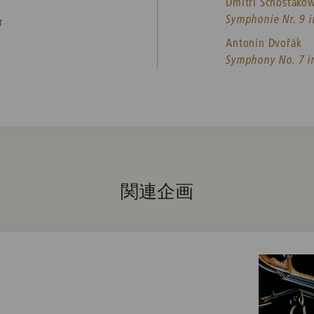
Dmitri Schostakow
Symphonie Nr. 9 i
r
Antonín Dvořák
Symphony No. 7 in
関連企画