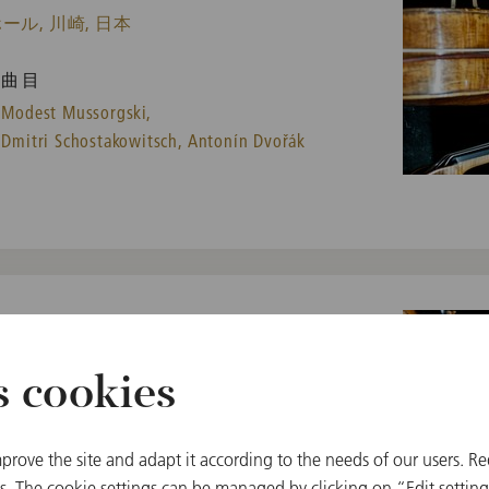
ル, 川崎, 日本
曲目
Modest Mussorgski,
Dmitri Schostakowitsch,
Antonín Dvořák
s cookies
 浜松市, 日本
prove the site and adapt it according to the needs of our users. Re
曲目
 The cookie settings can be managed by clicking on “Edit settings