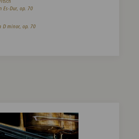
itsch
n Es-Dur, op. 70
 D minor, op. 70