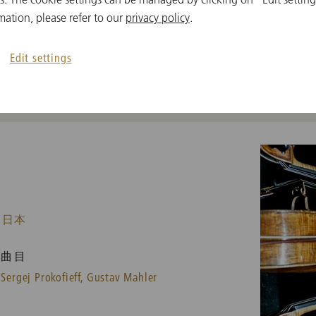
Ludwig van Beethoven,
Richard Strauss
mation, please refer to our
privacy policy
.
Edit settings
 日本
曲目
Sergej Prokofieff,
Gustav Mahler