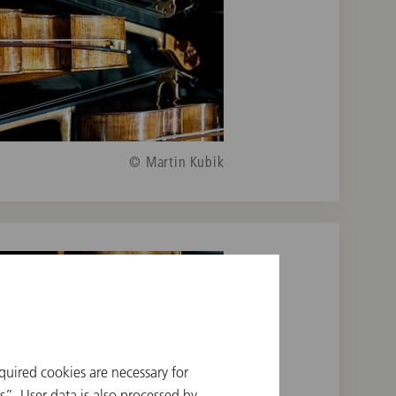
© Martin Kubik
quired cookies are necessary for
”. User data is also processed by