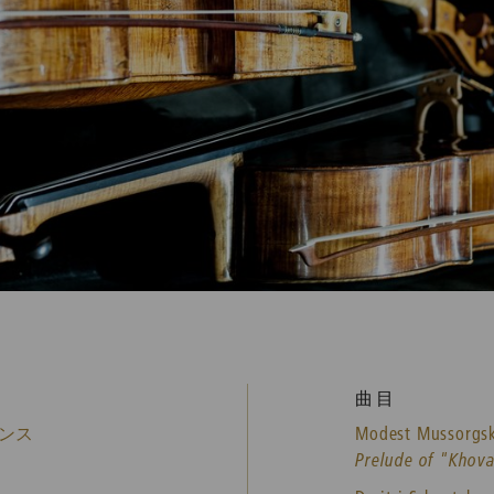
曲目
ンス
Modest Mussorgs
Prelude of "Khova