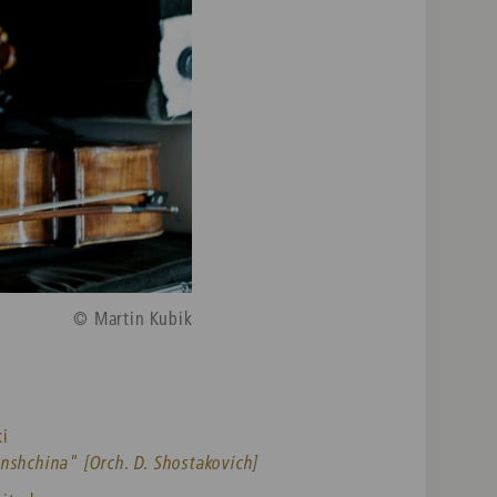
© Martin Kubik
ki
nshchina" [Orch. D. Shostakovich]