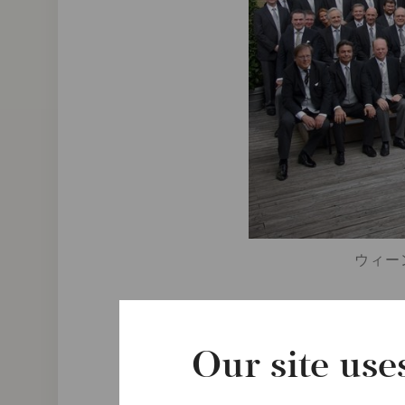
ウィーン
指揮者
Riccardo Muti
Our site use
オーケストラ