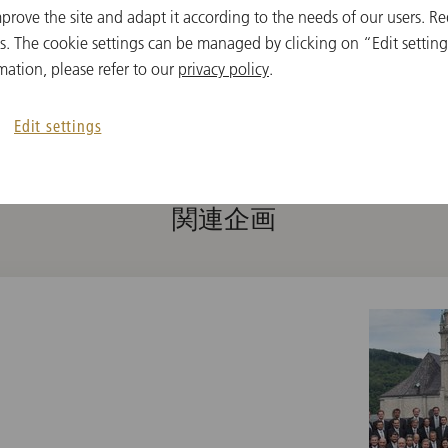
Anton Bruckner
prove the site and adapt it according to the needs of our users. Re
Messe in f-Moll, 
r
 The cookie settings can be managed by clicking on “Edit settings
mation, please refer to our
privacy policy
.
Edit settings
関連企画