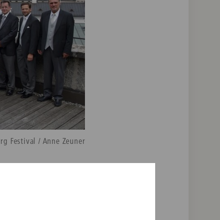
al / Anne Zeuner
 C Minor, D. 417 ("Tragic")