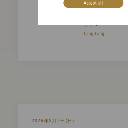
Accept all
Wiener Philharmonike
ピアノ
Lang Lang
2026年8月9日(日)