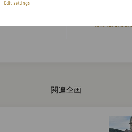
Claude Debussy
Edit settings
La Mer. Trois Esq
r
Sergej Prokofieff
Suite aus dem Bal
関連企画