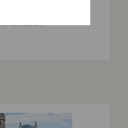
uisses symphoniques
lett "Romeo und Julia"