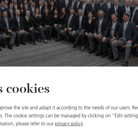
s cookies
・フィルハーモニー管弦楽団、ザルツブルクにて © Salzburg Festiv
prove the site and adapt it according to the needs of our users. Re
曲目
 The cookie settings can be managed by clicking on “Edit settings
Maurice Ravel
mation, please refer to our
privacy policy
.
Konzert für Klavie