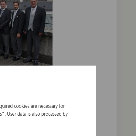
al / Anne Zeuner
quired cookies are necessary for
”. User data is also processed by
r in G-Dur