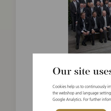
Our site use
ウィーン
Cookies help us to continuously im
指揮者
the webshop and language settings.
Tugan Sokhiev
Google Analytics. For further infor
オーケストラ