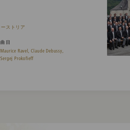
 オーストリア
曲目
Maurice Ravel,
Claude Debussy,
Sergej Prokofieff