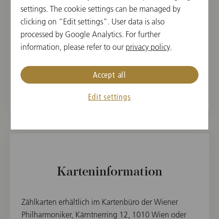
settings. The cookie settings can be managed by
Max Bruch
clicking on “Edit settings”. User data is also
Acht Stücke für Klarinette, Viola und Klavier, op. 83
processed by Google Analytics. For further
Ludwig van Beethoven
information, please refer to our
privacy policy
.
Symphony No. 7 in A Major, op. 92
Antonín Dvořák
Accept all
Slawischer Tanz in As-Dur, op. 46/3
Edit settings
Karteninformation
Zählkarten erhältlich im Kartenbüro der Wiener
Philharmoniker, Kärntnerring 12, 1010 Wien oder