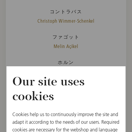
コントラバス
Christoph Wimmer-Schenkel
ファゴット
Melin Açikel
ホルン
Gaspard Stankovski-Hoursiangou
Our site uses
ENSEMBLE
cookies
4A Klasse, Musikgymnasium Wien, 1070 Wien
曲目
Cookies help us to continuously improve the site and
Max Bruch
adapt it according to the needs of our users. Required
Konzert für Violine Nr. 1 in g-Moll, op. 26
cookies are necessary for the webshop and language