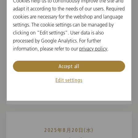
Cookies help us to continuously improve the site and
2025年8月17日(日)
adapt it according to the needs of our users. Required
cookies are necessary for the webshop and language
Macbeth
settings. The cookie settings can be managed by
Salzburg Festival 2025
clicking on “Edit settings”. User data is also
processed by Google Analytics. For further
19:00 開演
information, please refer to our
privacy policy
.
祝祭大劇場, ザルツブルク, オーストリア
Accept all
指揮者
曲目
Philippe Jordan
Giuseppe Verdi
Edit settings
2025年8月20日(水)