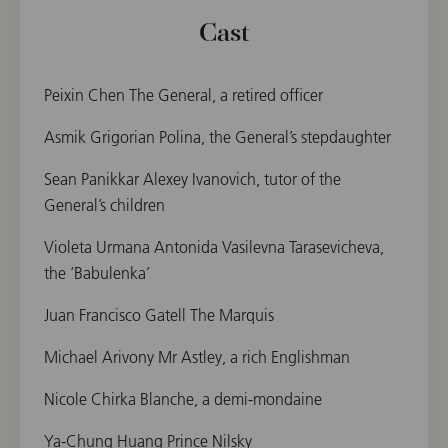
Cast
Peixin Chen The General, a retired officer
Asmik Grigorian Polina, the General’s stepdaughter
Sean Panikkar Alexey Ivanovich, tutor of the
General’s children
Violeta Urmana Antonida Vasilevna Tarasevicheva,
the ‘Babulenka’
Juan Francisco Gatell The Marquis
Michael Arivony Mr Astley, a rich Englishman
Nicole Chirka Blanche, a demi-mondaine
Ya-Chung Huang Prince Nilsky