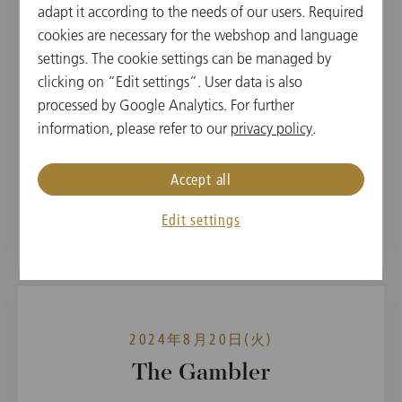
adapt it according to the needs of our users. Required
Salzburg Festival 2024
cookies are necessary for the webshop and language
settings. The cookie settings can be managed by
19:00 開演
clicking on “Edit settings”. User data is also
フェルゼンライトシューレ, ザルツブルク, オー
processed by Google Analytics. For further
ストリア
information, please refer to our
privacy policy
.
指揮者
曲目
Accept all
Timur Zangiev
Sergej Prokofieff
Edit settings
2024年8月20日(火)
The Gambler