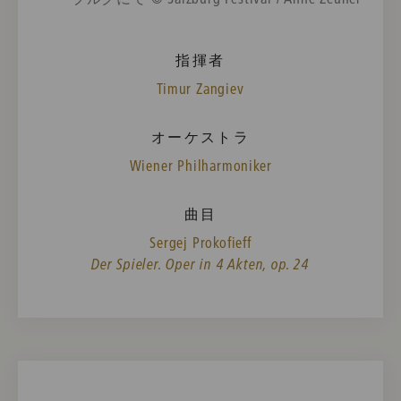
指揮者
Timur Zangiev
オーケストラ
Wiener Philharmoniker
曲目
Sergej Prokofieff
Der Spieler. Oper in 4 Akten, op. 24