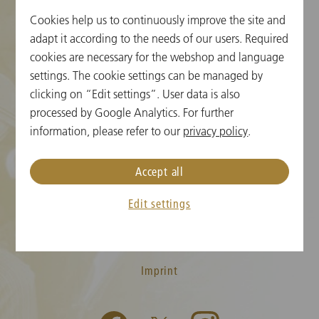
Cookies help us to continuously improve the site and
クッキーの設定
adapt it according to the needs of our users. Required
cookies are necessary for the webshop and language
チケット情報
settings. The cookie settings can be managed by
clicking on “Edit settings”. User data is also
ニューイヤーコンサート FAQ
processed by Google Analytics. For further
メディア
information, please refer to our
privacy policy
.
プレス
Accept all
お問い合わせ
Edit settings
T&C
Privacy Policy
Imprint