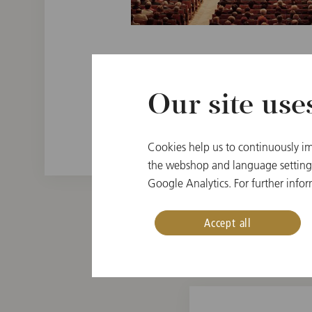
BLU-RAY
Our site use
Franz Welser-Möst / Vien
Cookies help us to continuously im
the webshop and language settings.
Google Analytics. For further infor
Accept all