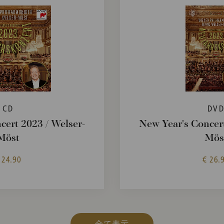
CD
DV
cert 2023 / Welser-
New Year's Concert
Möst
Mös
 24.90
€ 26.
全て表示