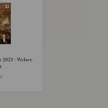
D
 2023 / Welser-
t
90