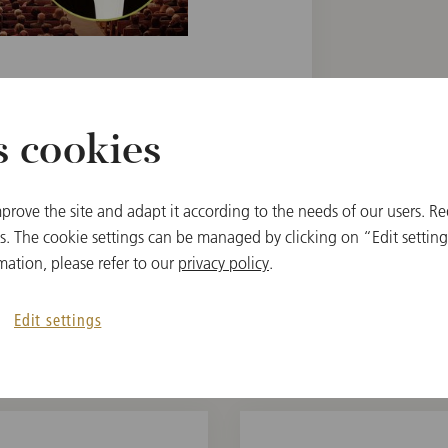
s cookies
na Philharmonic
prove the site and adapt it according to the needs of our users. Re
 The cookie settings can be managed by clicking on “Edit settings
mation, please refer to our
privacy policy
.
Edit settings
関連アイテム