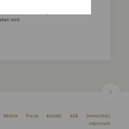
Fall nahm Dr. Brigitta
abl-Stadler die Verleihung
geben wird.
Medien
Presse
Kontakt
AGB
Datenschutz
Impressum