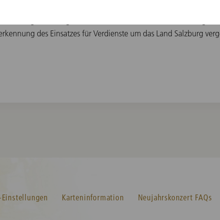
 Dr. Dieter Flury, mit diesem Ehrenbecher ausgezeichnet. In diesem 
des Salzburger Landtages, ebenfalls im Beisein von Frau Dr. Helga R
nerkennung des Einsatzes für Verdienste um das Land Salzburg ver
-Einstellungen
Karteninformation
Neujahrskonzert FAQs