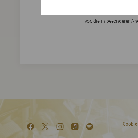
Orchesters, o. Prof. DIng.
Pallauf, die Präsidentin 
vor, die in besonderer A
Cookie