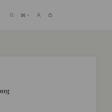
DE
urg