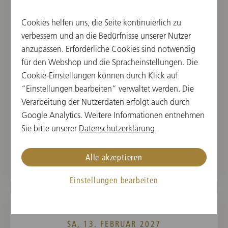
11:00
Cookies helfen uns, die Seite kontinuierlich zu
Musikverein, Großer Saal, Wien, Österreich
verbessern und an die Bedürfnisse unserer Nutzer
anzupassen. Erforderliche Cookies sind notwendig
DIRIGENT UND
WERKE VON
für den Webshop und die Spracheinstellungen. Die
KLAVIERSOLIST
Cookie-Einstellungen können durch Klick auf
Sergej Prokofieff,
Lahav Shani
“Einstellungen bearbeiten” verwaltet werden. Die
Dmitri Schostakowitsch,
Verarbeitung der Nutzerdaten erfolgt auch durch
Peter Iljitsch
Google Analytics. Weitere Informationen entnehmen
Tschaikowsky
Sie bitte unserer
Datenschutzerklärung
.
Karten ab 11. Jänner 2027
Alle akzeptieren
Einstellungen bearbeiten
SA, 13. FEBRUAR 2027