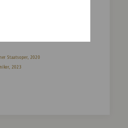
ely
ner Staatsoper, 2020
niker, 2023