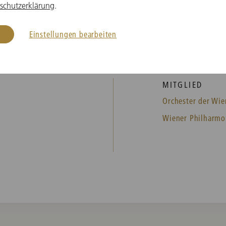
schutzerklärung
.
Einstellungen bearbeiten
© Julia Wes
MITGLIED
Orchester der Wie
Wiener Philharmo