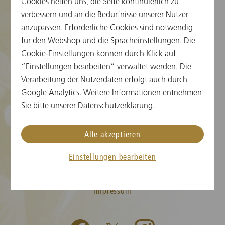
Cookies helfen uns, die Seite kontinuierlich zu
verbessern und an die Bedürfnisse unserer Nutzer
Cookie-Einstellungen
anzupassen. Erforderliche Cookies sind notwendig
für den Webshop und die Spracheinstellungen. Die
Karteninformation
Cookie-Einstellungen können durch Klick auf
“Einstellungen bearbeiten” verwaltet werden. Die
Neujahrskonzert FAQs
Verarbeitung der Nutzerdaten erfolgt auch durch
Medien
Google Analytics. Weitere Informationen entnehmen
Sie bitte unserer
Datenschutzerklärung
.
Presse
Kontakt
Alle akzeptieren
AGB
Einstellungen bearbeiten
Datenschutz
Impressum