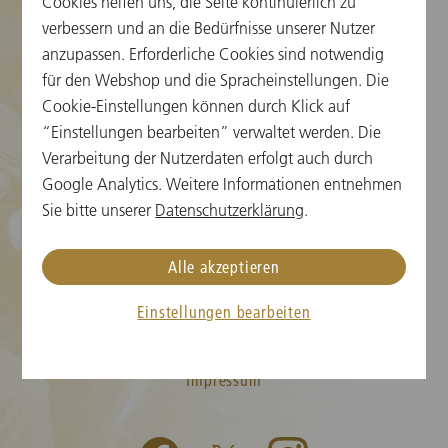
Cookies helfen uns, die Seite kontinuierlich zu
verbessern und an die Bedürfnisse unserer Nutzer
Cookie-Einstellungen
anzupassen. Erforderliche Cookies sind notwendig
für den Webshop und die Spracheinstellungen. Die
Karteninformation
Cookie-Einstellungen können durch Klick auf
“Einstellungen bearbeiten” verwaltet werden. Die
Neujahrskonzert FAQs
Verarbeitung der Nutzerdaten erfolgt auch durch
Medien
Google Analytics. Weitere Informationen entnehmen
Sie bitte unserer
Datenschutzerklärung
.
Presse
Kontakt
Alle akzeptieren
AGB
Einstellungen bearbeiten
Datenschutz
Impressum