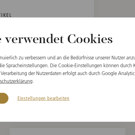
IKEL
oniker
e verwendet Cookies
C-zertifiziert)
lle
inuierlich zu verbessern und an die Bedürfnisse unserer Nutzer anz
e Spracheinstellungen. Die Cookie-Einstellungen können durch Kl
 Verarbeitung der Nutzerdaten erfolgt auch durch Google Analytic
schutzerklärung
.
Einstellungen bearbeiten
Weitere Produkte