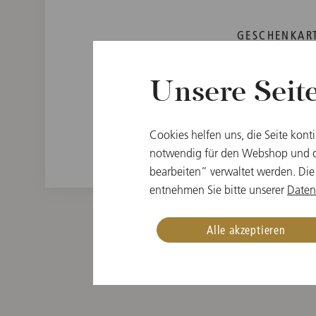
GESCHENKART
Wiener Philharm
Unsere Seit
Original Faber-Castell (FS
inklusive Hü
Cookies helfen uns, die Seite kont
notwendig für den Webshop und di
bearbeiten” verwaltet werden. Die
entnehmen Sie bitte unserer
Daten
Alle akzeptieren