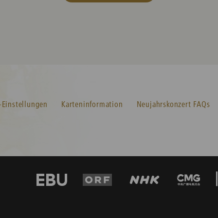
-Einstellungen
Karteninformation
Neujahrskonzert FAQs