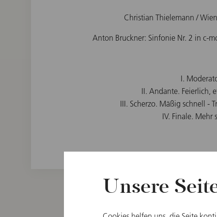
Christian Thielemann / Wien
Anton Bruckner: Sinfonie Nr. 2 in c-m
I. Moderat
II. Andante. Feierlich,
III. Scherzo. Mäßig schnell - 
IV. Finale. Mehr 
Unsere Seit
Cookies helfen uns, die Seite kont