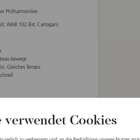
er Philharmoniker
oll, WAB 102 (Ed. Carragan)
o
 etwas bewegt
Trio. Gleiches Tempo
schnell
e verwendet Cookies
Weitere Produkte
inuierlich zu verbessern und an die Bedürfnisse unserer Nutzer anz