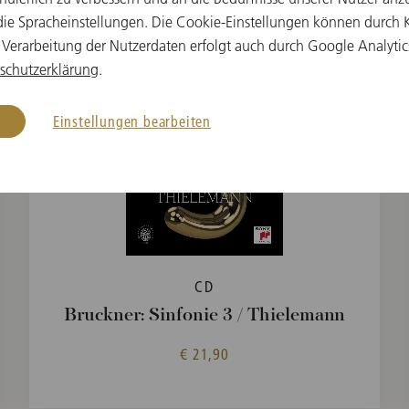
e Spracheinstellungen. Die Cookie-Einstellungen können durch Kl
 Verarbeitung der Nutzerdaten erfolgt auch durch Google Analytic
schutzerklärung
.
Einstellungen bearbeiten
CD
Bruckner: Sinfonie 3 / Thielemann
€ 21,90