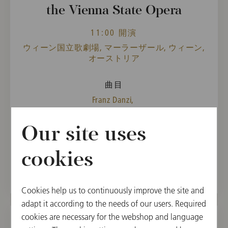
the Vienna State Opera
11:00 開演
ウィーン国立歌劇場, マーラーザール, ウィーン,
オーストリア
曲目
Franz Danzi,
Darius Milhaud,
Andrea Götsch,
Our site uses
Ludwig Thuille
cookies
過去のイベント
Cookies help us to continuously improve the site and
adapt it according to the needs of our users. Required
cookies are necessary for the webshop and language