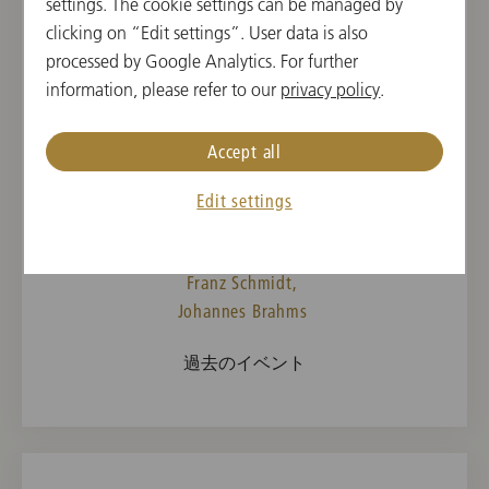
settings. The cookie settings can be managed by
2026年3月21日(土)
clicking on “Edit settings”. User data is also
5th Chamber Music Concert in
processed by Google Analytics. For further
the Vienna State Opera
information, please refer to our
privacy policy
.
11:00 開演
Accept all
ウィーン国立歌劇場, マーラーザール, ウィーン,
オーストリア
Edit settings
曲目
Franz Schmidt,
Johannes Brahms
過去のイベント