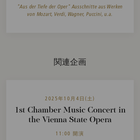
"Aus der Tiefe der Oper" Ausschnitte aus Werken
von Mozart, Verdi, Wagner, Puccini, u.a.
関連企画
2025年10月4日(土)
1st Chamber Music Concert in
the Vienna State Opera
11:00 開演