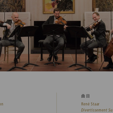
曲目
nn
René Staar
Divertissement Su