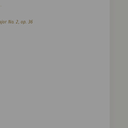
-
jor No. 2, op. 36