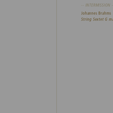
-- INTERMISSION -
Johannes Brahms
String Sextet G ma