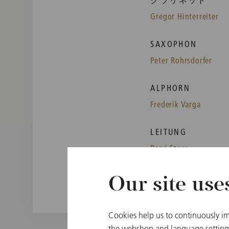
Gregor Hinterreiter
SAXOPHON
Peter Rohrsdorfer
ALPHORN
Frederik Varga
LEITUNG
René Staar
Our site use
Cookies help us to continuously im
the webshop and language settings.