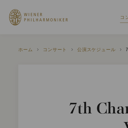
コ
ホーム
コンサート
公演スケジュール
C
7
7th Cha