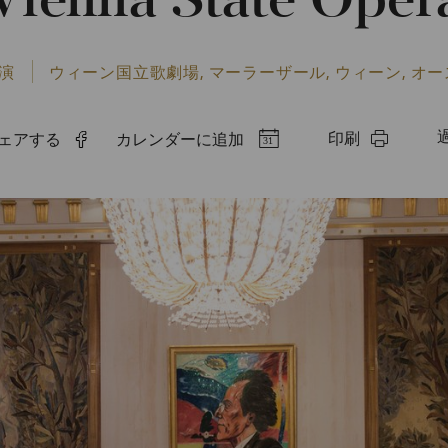
Vienna State Oper
開演
ウィーン国立歌劇場, マーラーザール, ウィーン, オ
印刷
でシェアする
カレンダーに追加