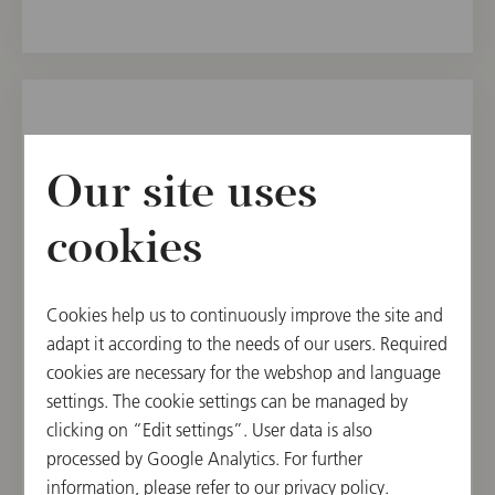
2021年8月8日(日)
Our site uses
Elektra
Salzburg Festival 2021
cookies
20:00 開演
フェルゼンライトシューレ, ザルツブルク, オー
Cookies help us to continuously improve the site and
ストリア
adapt it according to the needs of our users. Required
cookies are necessary for the webshop and language
指揮者
曲目
settings. The cookie settings can be managed by
Franz Welser-Moest
Richard Strauss
clicking on “Edit settings”. User data is also
processed by Google Analytics. For further
information, please refer to our
privacy policy
.