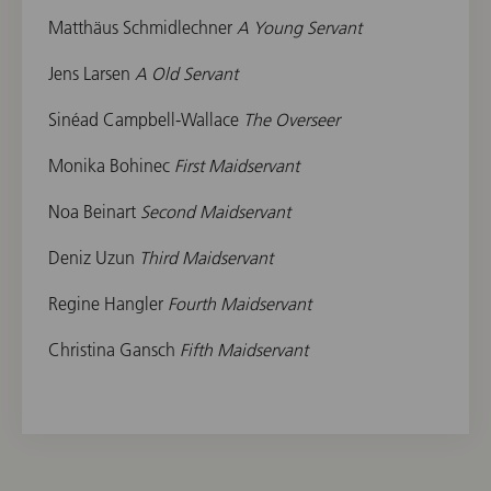
Matthäus Schmidlechner
A Young Servant
Jens Larsen
A Old Servant
Sinéad Campbell-Wallace
The Overseer
Monika Bohinec
First Maidservant
Noa Beinart
Second Maidservant
Deniz Uzun
Third Maidservant
Regine Hangler
Fourth Maidservant
Christina Gansch
Fifth Maidservant