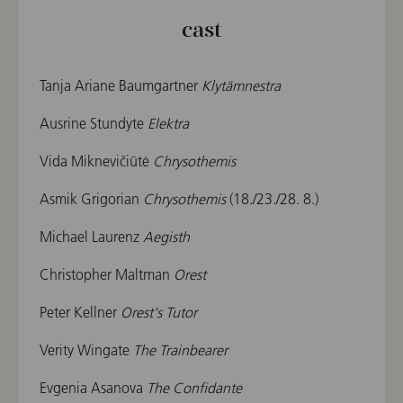
cast
Tanja Ariane Baumgartner
Klytämnestra
Ausrine Stundyte
Elektra
Vida Miknevičiūtė
Chrysothemis
Asmik Grigorian
Chrysothemis
(18./23./28. 8.)
Michael Laurenz
Aegisth
Christopher Maltman
Orest
Peter Kellner
Orest's Tutor
Verity Wingate
The Trainbearer
Evgenia Asanova
The Confidante