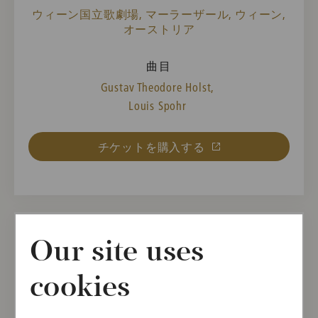
ウィーン国立歌劇場, マーラーザール, ウィーン,
オーストリア
曲目
Gustav Theodore Holst,
Louis Spohr
チケットを購入する
Our site uses
2027年1月16日(土)
Kammermusik-Konzert
cookies
Staatsoper 4