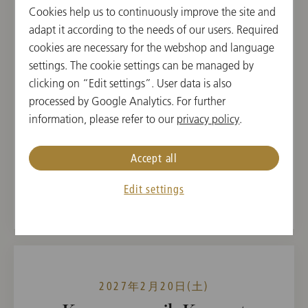
Cookies help us to continuously improve the site and
11:00 開演
adapt it according to the needs of our users. Required
ウィーン国立歌劇場, マーラーザール, ウィーン,
cookies are necessary for the webshop and language
オーストリア
settings. The cookie settings can be managed by
clicking on “Edit settings”. User data is also
曲目
processed by Google Analytics. For further
Fritz Kreisler,
information, please refer to our
privacy policy
.
Erich Wolfgang Korngold,
Giuseppe Verdi
Accept all
チケットを購入する
Edit settings
2027年2月20日(土)