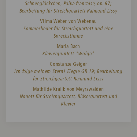
Schneeglöckchen, Polka francaise, op. 87;
Bearbeitung für Streichquartett Raimund Lissy
Vilma Weber von Webenau
Sommerlieder für Streichquartett und eine
Sprechstimme
Maria Bach
Klavierquintett "Wolga"
Constanze Geiger
Ich folge meinem Stern! Elegie GR 19; Bearbeitung
für Streichquartett Raimund Lissy
Mathilde Kralik von Meyrswalden
Nonett für Streichquartett, Bläserquartett und
Klavier