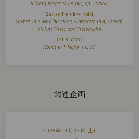
Bläserquintett in As-Dur, op. 14/H67
Gustav Theodore Holst
Sextett in e-Moll für Oboe, Klarinette in A, Fagott,
Violine, Viola und Violoncello
Louis Spohr
Nonet in F Major, op. 31
関連企画
2026年11月28日(土)