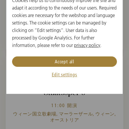
Cookies help us to continuously improve the site and
Heinrich Kaspar Schmid,
adapt it according to the needs of our users. Required
Hans Huber
cookies are necessary for the webshop and language
settings. The cookie settings can be managed by
チケットを購入する
clicking on “Edit settings”. User data is also
processed by Google Analytics. For further
information, please refer to our
privacy policy
.
Accept all
2027年3月20日(土)
Edit settings
Kammermusik-Konzert
Staatsoper 6
11:00 開演
ウィーン国立歌劇場, マーラーザール, ウィーン,
オーストリア