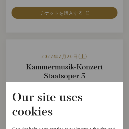
チケットを購入する
2027年2月20日(土)
Kammermusik-Konzert
Staatsoper 5
11:00 開演
Our site uses
ウィーン国立歌劇場, マーラーザール, ウィーン,
オーストリア
cookies
曲目
Theodor Blumer,