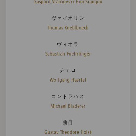
Gaspard Stankovski-Hoursiangou
ヴァイオリン
Thomas Kueblboeck
ヴィオラ
Sebastian Fuehrlinger
チェロ
Wolfgang Haertel
コントラバス
Michael Bladerer
曲目
Gustav Theodore Holst