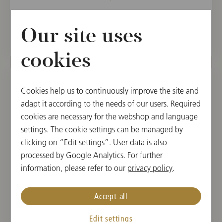
チケットを購入する
Our site uses
cookies
Cookies help us to continuously improve the site and
2026年8月15日(土)
adapt it according to the needs of our users. Required
Saint François d’Assise
cookies are necessary for the webshop and language
settings. The cookie settings can be managed by
Salzburg Festival 2026
clicking on “Edit settings”. User data is also
processed by Google Analytics. For further
17:00 開演
information, please refer to our
privacy policy
.
フェルゼンライトシューレ, ザルツブルク, オー
ストリア
Accept all
指揮者
曲目
Edit settings