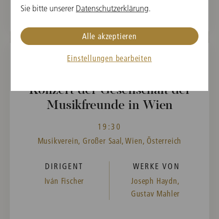
Sie bitte unserer
Datenschutzerklärung
.
Alle akzeptieren
Einstellungen bearbeiten
FR, 6. JUNI 2025
Konzert der Gesellschaft der
Musikfreunde in Wien
19:30
Musikverein, Großer Saal, Wien, Österreich
DIRIGENT
WERKE VON
Iván Fischer
Joseph Haydn,
Gustav Mahler