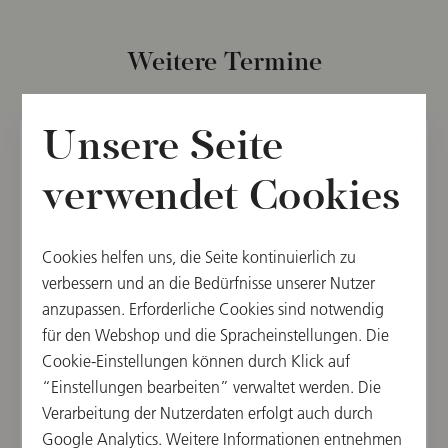
Weitere Termine
Unsere Seite
DO, 5. JUNI 2025
verwendet Cookies
Konzert im Wiener
Konzerthaus
Cookies helfen uns, die Seite kontinuierlich zu
verbessern und an die Bedürfnisse unserer Nutzer
19:30
anzupassen. Erforderliche Cookies sind notwendig
Wiener Konzerthaus, Großer Saal, Wien, Österreich
für den Webshop und die Spracheinstellungen. Die
Cookie-Einstellungen können durch Klick auf
DIRIGENT
WERKE VON
“Einstellungen bearbeiten” verwaltet werden. Die
Iván Fischer
Joseph Haydn,
Verarbeitung der Nutzerdaten erfolgt auch durch
Gustav Mahler
Google Analytics. Weitere Informationen entnehmen