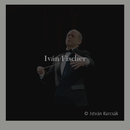
Iván Fischer
© István Kurcsák