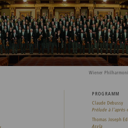
Wiener Philharmon
PROGRAMM
Claude Debussy
Prélude à l'après
Thomas Joseph E
Asyla
r