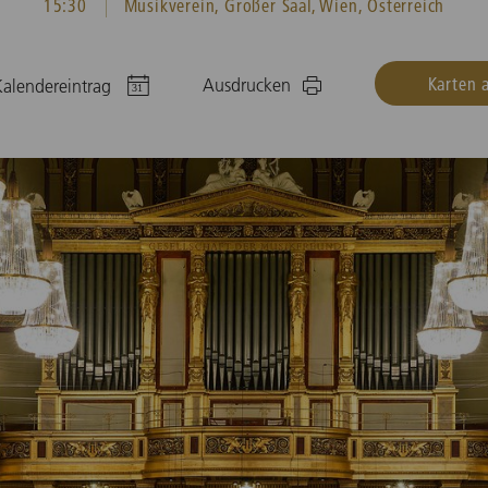
15:30
Musikverein, Großer Saal, Wien, Österreich
Karten 
Ausdrucken
alendereintrag