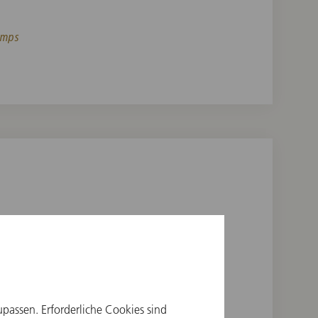
emps
9:30 Uhr online,
25) angeboten.
upassen. Erforderliche Cookies sind