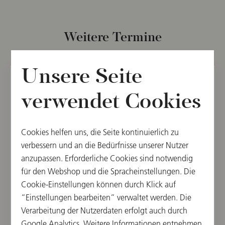
Weitere Termine
Unsere Seite
SO, 16. MÄRZ 2025
verwendet Cookies
7. Abonnementkonzert
Cookies helfen uns, die Seite kontinuierlich zu
11:00
verbessern und an die Bedürfnisse unserer Nutzer
Musikverein, Großer Saal, Wien, Österreich
anzupassen. Erforderliche Cookies sind notwendig
für den Webshop und die Spracheinstellungen. Die
DIRIGENT
WERKE VON
Cookie-Einstellungen können durch Klick auf
Yannick Nézet-Séguin
Ludwig van Beethoven,
“Einstellungen bearbeiten” verwaltet werden. Die
Richard Strauss
Verarbeitung der Nutzerdaten erfolgt auch durch
Google Analytics. Weitere Informationen entnehmen