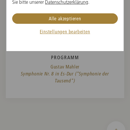
Lotte Lehmann
Sie bitte unserer
Datenschutzerklärung
.
Kinderchor
Alle akzeptieren
Einstellungen bearbeiten
SOPRAN
Melitta Heim
PROGRAMM
Gustav Mahler
Symphonie Nr. 8 in Es-Dur ("Symphonie der
Tausend")