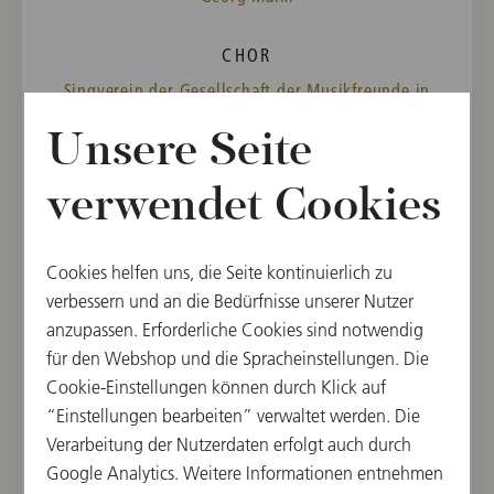
CHOR
Singverein der Gesellschaft der Musikfreunde in
Wien
Unsere Seite
CHOR
verwendet Cookies
Hofopernchor
BARITON
Cookies helfen uns, die Seite kontinuierlich zu
verbessern und an die Bedürfnisse unserer Nutzer
Hans Duhan
anzupassen. Erforderliche Cookies sind notwendig
für den Webshop und die Spracheinstellungen. Die
ALT
Cookie-Einstellungen können durch Klick auf
Hermine Kittel
“Einstellungen bearbeiten” verwaltet werden. Die
Verarbeitung der Nutzerdaten erfolgt auch durch
SOPRAN
Google Analytics. Weitere Informationen entnehmen