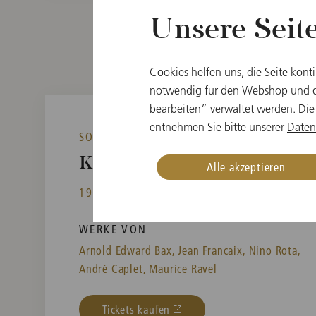
Unsere Seit
Cookies helfen uns, die Seite kont
notwendig für den Webshop und di
bearbeiten” verwaltet werden. Die
entnehmen Sie bitte unserer
Daten
SO, 14. FEBRUAR 2027
Kammermusik im Brahms-Sa
Alle akzeptieren
19:30
Musikverein, Brahmssaal, Wien, Öster
WERKE VON
Arnold Edward Bax,
Jean Francaix,
Nino Rota,
André Caplet,
Maurice Ravel
Tickets kaufen