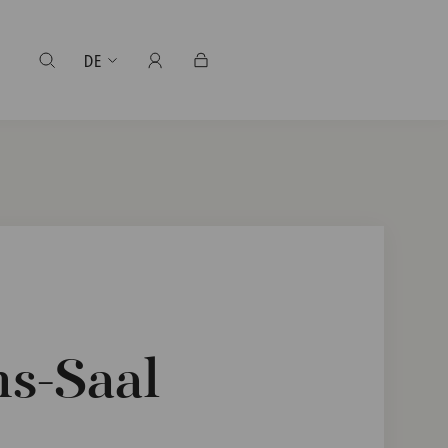
DE
s-Saal