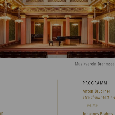
Musikverein Brahmssa
PROGRAMM
Anton Bruckner
Streichquintett F
-- PAUSE --
nn
Johannes Brahms