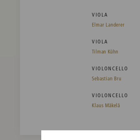
VIOLA
Elmar Landerer
VIOLA
Tilman Kühn
VIOLONCELLO
Sebastian Bru
VIOLONCELLO
Klaus Mäkelä