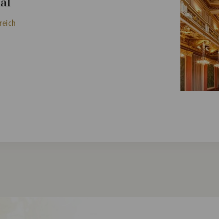
al
reich