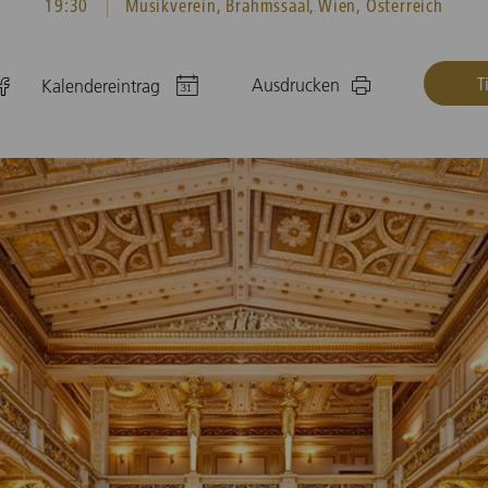
19:30
Musikverein, Brahmssaal, Wien, Österreich
T
Ausdrucken
Kalendereintrag