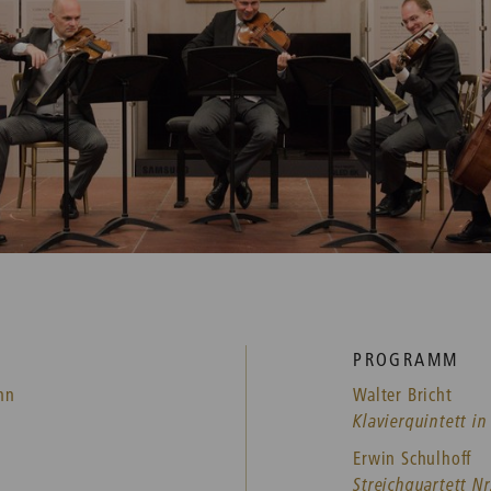
PROGRAMM
nn
Walter Bricht
Klavierquintett in
Erwin Schulhoff
Streichquartett Nr