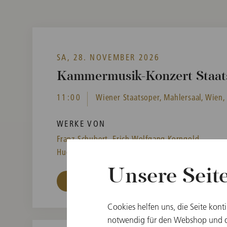
SA, 28. NOVEMBER 2026
Kammermusik-Konzert Staat
11:00
Wiener Staatsoper, Mahlersaal, Wien,
WERKE VON
Franz Schubert,
Erich Wolfgang Korngold,
Hugo Wolf,
Johannes Brahms,
Oscar Straus
Unsere Seit
Tickets kaufen
Cookies helfen uns, die Seite kont
notwendig für den Webshop und di