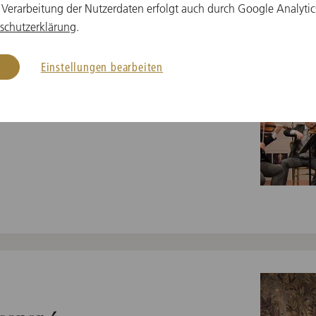
 Verarbeitung der Nutzerdaten erfolgt auch durch Google Analytic
schutzerklärung
.
soper 3
Einstellungen bearbeiten
 Österreich