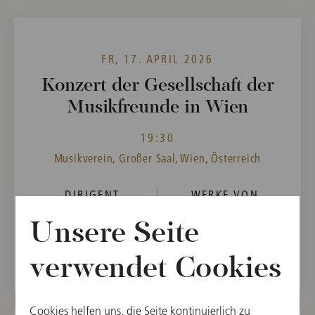
FR, 17. APRIL 2026
Konzert der Gesellschaft der
Musikfreunde in Wien
19:30
Musikverein, Großer Saal, Wien, Österreich
DIRIGENT
WERKE VON
Sir Simon Rattle
Gustav Mahler
Unsere Seite
Vergangene Veranstaltung
verwendet Cookies
Cookies helfen uns, die Seite kontinuierlich zu