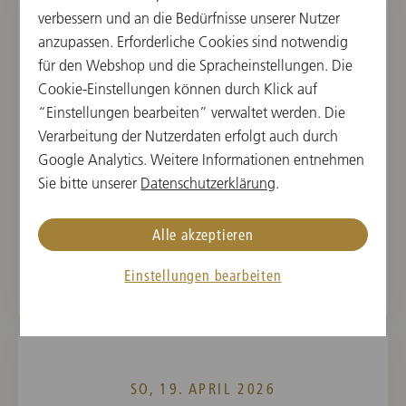
verbessern und an die Bedürfnisse unserer Nutzer
anzupassen. Erforderliche Cookies sind notwendig
SA, 18. APRIL 2026
für den Webshop und die Spracheinstellungen. Die
8. Abonnementkonzert
Cookie-Einstellungen können durch Klick auf
“Einstellungen bearbeiten” verwaltet werden. Die
15:30
Verarbeitung der Nutzerdaten erfolgt auch durch
Musikverein, Großer Saal, Wien, Österreich
Google Analytics. Weitere Informationen entnehmen
Sie bitte unserer
Datenschutzerklärung
.
DIRIGENT
WERKE VON
Sir Simon Rattle
Gustav Mahler
Alle akzeptieren
Vergangene Veranstaltung
Einstellungen bearbeiten
SO, 19. APRIL 2026