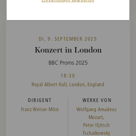
DI, 9. SEPTEMBER 2025
Konzert in London
BBC Proms 2025
18:30
Royal Albert Hall, London, England
DIRIGENT
WERKE VON
Franz Welser-Möst
Wolfgang Amadeus
Mozart,
Peter Iljitsch
Tschaikowsky