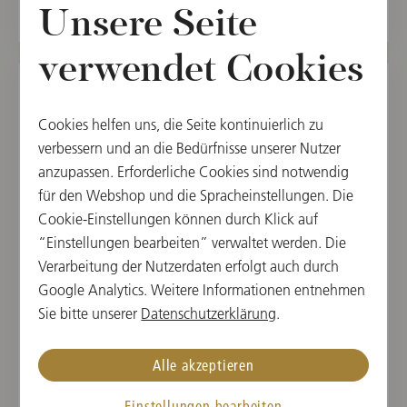
Unsere Seite
verwendet Cookies
MO, 8. SEPTEMBER 2025
Cookies helfen uns, die Seite kontinuierlich zu
verbessern und an die Bedürfnisse unserer Nutzer
Konzert in London
anzupassen. Erforderliche Cookies sind notwendig
BBC Proms 2025
für den Webshop und die Spracheinstellungen. Die
Cookie-Einstellungen können durch Klick auf
19:30
“Einstellungen bearbeiten” verwaltet werden. Die
Royal Albert Hall, London, England
Verarbeitung der Nutzerdaten erfolgt auch durch
Google Analytics. Weitere Informationen entnehmen
DIRIGENT
WERKE VON
Sie bitte unserer
Datenschutzerklärung
.
Franz Welser-Möst
Alban Berg,
Anton Bruckner
Alle akzeptieren
Vergangene Veranstaltung
Einstellungen bearbeiten