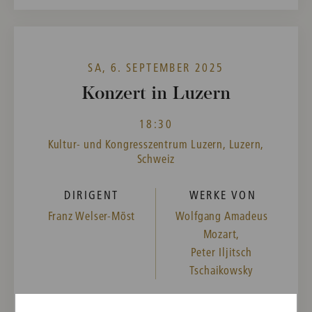
SA, 6. SEPTEMBER 2025
Konzert in Luzern
18:30
Kultur- und Kongresszentrum Luzern, Luzern,
Schweiz
DIRIGENT
WERKE VON
Franz Welser-Möst
Wolfgang Amadeus
Mozart,
Peter Iljitsch
Tschaikowsky
Vergangene Veranstaltung