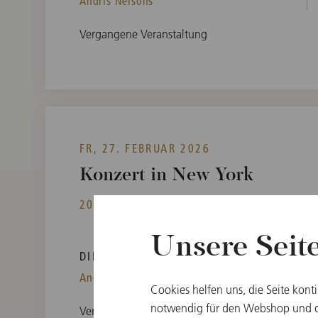
Andris Nelsons
Vergangene Veranstaltung
FR, 27. FEBRUAR 2026
Konzert in New York
20:00
Carnegie Hall, Isaac Stern Auditorium
New York, USA
Unsere Seit
DIRIGENT
Andris Nelsons
Cookies helfen uns, die Seite kont
notwendig für den Webshop und di
Vergangene Veranstaltung