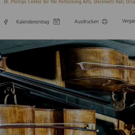
Dr. Phillips Center for the Performing Arts, Steinmetz Hall, Orl
Verga
Ausdrucken
Kalendereintrag