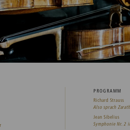
PROGRAMM
Richard Strauss
Also sprach Zarath
Jean Sibelius
Symphonie Nr. 2 i
r