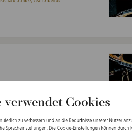
Richard Strauss,
Jean Sibelius
 / Ronald O. Perelman Stage,
e verwendet Cookies
WERKE VON
Béla Bartók,
Gustav Mahler
inuierlich zu verbessern und an die Bedürfnisse unserer Nutzer anz
e Spracheinstellungen. Die Cookie-Einstellungen können durch Kl