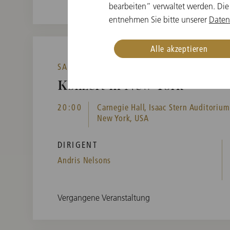
bearbeiten” verwaltet werden. Die
entnehmen Sie bitte unserer
Daten
Alle akzeptieren
SA, 28. FEBRUAR 2026
Konzert in New York
20:00
Carnegie Hall, Isaac Stern Auditorium
New York, USA
DIRIGENT
Andris Nelsons
Vergangene Veranstaltung