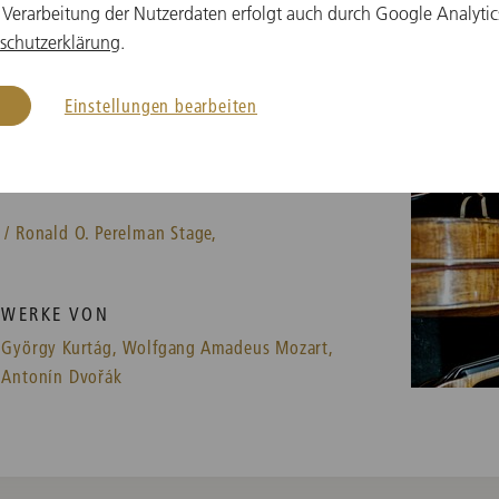
 Verarbeitung der Nutzerdaten erfolgt auch durch Google Analytic
schutzerklärung
.
Einstellungen bearbeiten
 / Ronald O. Perelman Stage,
WERKE VON
György Kurtág,
Wolfgang Amadeus Mozart,
Antonín Dvořák