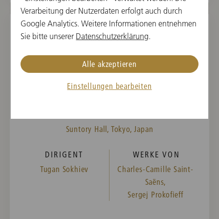
Verarbeitung der Nutzerdaten erfolgt auch durch
Google Analytics. Weitere Informationen entnehmen
Sie bitte unserer
Datenschutzerklärung
.
DI, 14. NOVEMBER 2023
Konzert in Tokio
Alle akzeptieren
WIENER PHILHARMONIKER WEEK IN JAPAN
Einstellungen bearbeiten
2023
19:00
Suntory Hall, Tokyo, Japan
DIRIGENT
WERKE VON
Tugan Sokhiev
Charles-Camille Saint-
Saëns,
Sergej Prokofieff