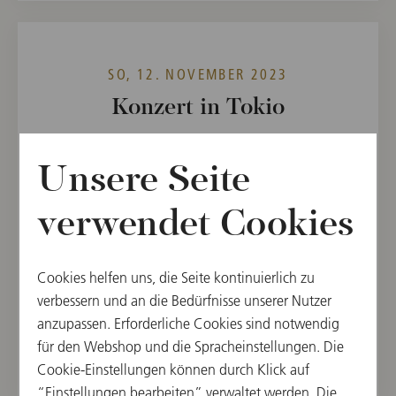
SO, 12. NOVEMBER 2023
Konzert in Tokio
WIENER PHILHARMONIKER WEEK IN JAPAN
2023
Unsere Seite
16:00
verwendet Cookies
Suntory Hall, Tokyo, Japan
DIRIGENT
WERKE VON
Cookies helfen uns, die Seite kontinuierlich zu
verbessern und an die Bedürfnisse unserer Nutzer
Tugan Sokhiev
Richard Strauss,
anzupassen. Erforderliche Cookies sind notwendig
Johannes Brahms
für den Webshop und die Spracheinstellungen. Die
Cookie-Einstellungen können durch Klick auf
“Einstellungen bearbeiten” verwaltet werden. Die